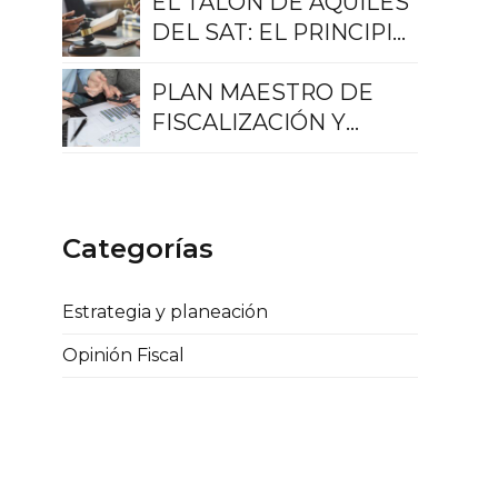
ORIENTACIÓN FISCAL
EL TALÓN DE AQUILES
DEL SAT: EL PRINCIPIO
DE LEGALIDAD
PLAN MAESTRO DE
FISCALIZACIÓN Y
RECAUDACIÓN 2023
Categorías
Estrategia y planeación
Opinión Fiscal