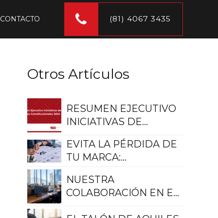
(81) 4067 3435
CONTACTO
Otros Artículos
RESUMEN EJECUTIVO
INICIATIVAS DE
REFORMAS
EVITA LA PÉRDIDA DE
CONSTITUCIONALES
TU MARCA:
2024
DECLARACIÓN DE USO
NUESTRA
REAL Y EFECTIVO
COLABORACIÓN EN EL
NORTE: CENTRO DE